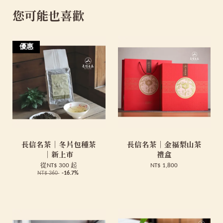
您可能也喜歡
優惠
長信名茶｜冬片包種茶
長信名茶｜金福梨山茶
｜新上市
禮盒
從
NT$ 300
起
NT$ 1,800
NT$ 360
-16.7%