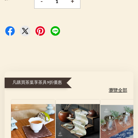
-
+
凡購買茶葉享茶具9折優惠
瀏覽全部