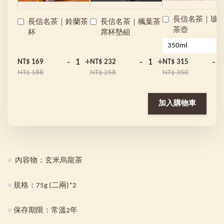
長信名茶｜玻
長信名茶｜鈴蘭茶
長信名茶｜楓葉茶
茶壺
杯
席杯墊組
-
+
-
+
-
NT$ 169
NT$ 232
NT$ 315
NT$ 188
NT$ 258
NT$ 350
加入購物車
●
內容物：玄米烏龍茶
●
規格：75g (二兩)*2
●
保存期限：常溫2年