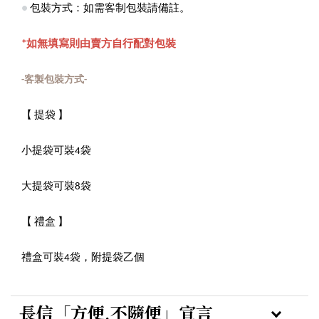
●
包裝方式：如需客制包裝請備註。
*如無填寫則由賣方自行配對包裝
-客製包裝方式-
【 提袋 】
小提袋可裝4袋
大提袋可裝8袋
【 禮盒 】
禮盒可裝4袋，附提袋乙個
長信「方便,不隨便」宣言