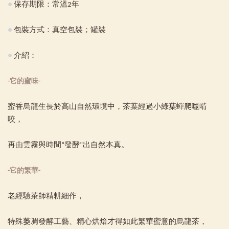
●
保存期限：常溫2年
●
包裝方式：真空包裝；罐裝
●
介紹：
-它的蜜味-
蜜香烏龍生長於高山自然環境中，茶葉經過小綠葉蟬爬噬啃
咬，
再由雲霧與時間“發酵”出自然本真。
-它的繁華-
老經驗茶師精耕細作，
特殊萎凋發酵工藝、精心烘焙才得如此繁華蜜意的烏龍茶，