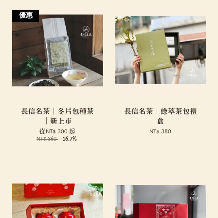
優惠
長信名茶｜冬片包種茶
長信名茶｜綠萃茶包禮
｜新上市
盒
從
NT$ 300
起
NT$ 380
NT$ 360
-16.7%