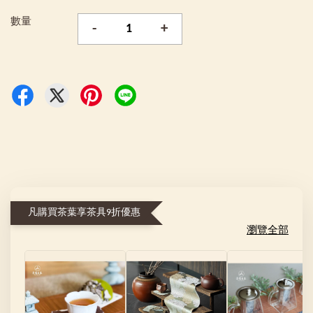
數量
-
+
凡購買茶葉享茶具9折優惠
瀏覽全部