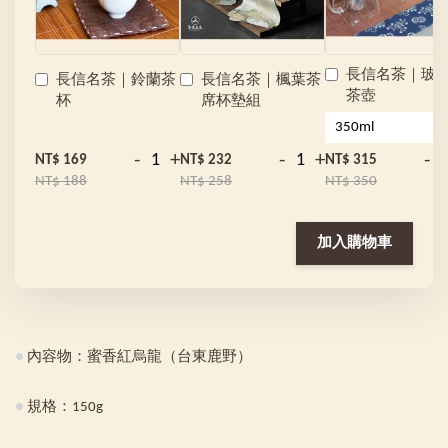
長信名茶｜玻
長信名茶｜鈴蘭茶
長信名茶｜楓葉茶
茶壺
杯
席杯墊組
-
+
-
+
-
NT$ 169
NT$ 232
NT$ 315
NT$ 188
NT$ 258
NT$ 350
加入購物車
●
內容物：蜜香紅烏龍（台東鹿野）
●
規格：150g