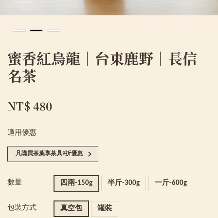
蜜香紅烏龍｜台東鹿野｜長信
名茶
NT$ 480
適用優惠
凡購買茶葉享茶具9折優惠
數量
四兩-150g
半斤-300g
一斤-600g
包裝方式
真空包
罐裝