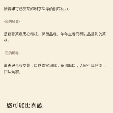
淺嘗即可感受茶師制茶深厚的韻底功力。
-它的珍貴-
是藉著茶農悉心種植、保留品種、年年生養而得以品嘗到的茶
品。
-它的風味-
蜜香與果香交疊，口感豐富細膩，茶湯順口，入喉生津醇厚，
回味無窮。
您可能也喜歡