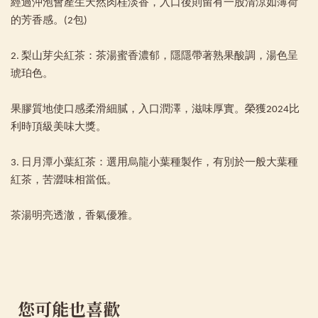
經過沖泡會產生天然肉桂淡香，入口後則留有一股清涼如薄荷
的芳香感。(2包)
2. 梨山芽尖紅茶：茶湯蜜香濃郁，隱隱帶著熟果酸調，湯色呈
琥珀色。
果膠質地使口感柔滑細膩，入口潤澤，滋味厚實。榮獲2024比
利時頂級美味大獎。
3. 日月潭小葉紅茶：選用烏龍小葉種製作，有別於一般大葉種
紅茶，苦澀味相當低。
茶湯明亮透澈，香氣優雅。
您可能也喜歡