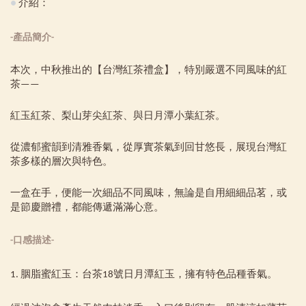
●
介紹：
-產品簡介-
本次，中秋推出的【台灣紅茶禮盒】，特別嚴選不同風味的紅
茶——
紅玉紅茶、梨山芽尖紅茶、與日月潭小葉紅茶。
從濃郁蜜韻到清雅香氣，從厚實茶氣到回甘悠長，展現台灣紅
茶多樣的層次與特色。
一盒在手，便能一次細品不同風味，無論是自用細細品茗，或
是節慶贈禮，都能傳遞滿滿心意。
-口感描述-
1. 胭脂蜜紅玉：台茶18號日月潭紅玉，擁有特色品種香氣。