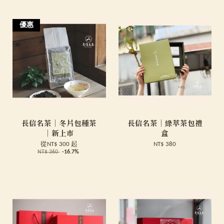
優惠
長信名茶｜冬片包種茶
長信名茶｜綠萃茶包禮
｜新上市
盒
從
NT$ 300
起
NT$ 380
NT$ 360
-16.7%